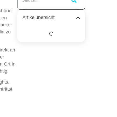
schöne
Artikelübersicht
eben
packer
ia zu
irekt an
er
n Ort in
htig!
ghts.
rittst