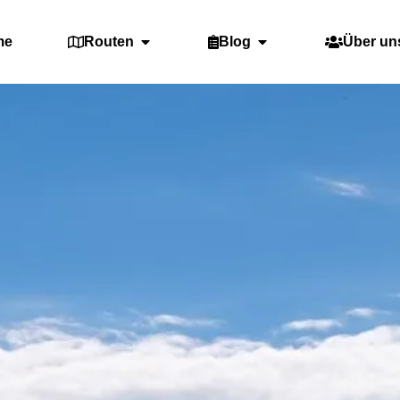
me
Routen
Blog
Über un