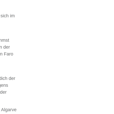
 sich im
mmst
n der
on Faro
dich der
gens
 der
 Algarve