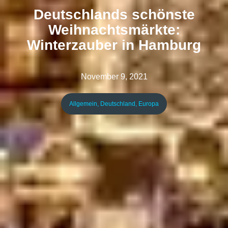
Deutschlands schönste
Weihnachtsmärkte:
Winterzauber in Hamburg
November 9, 2021
Allgemein
,
Deutschland
,
Europa