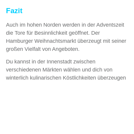
Fazit
Auch im hohen Norden werden in der Adventszeit
die Tore für Besinnlichkeit geöffnet. Der
Hamburger Weihnachtsmarkt überzeugt mit seiner
großen Vielfalt von Angeboten.
Du kannst in der Innenstadt zwischen
verschiedenen Märkten wählen und dich von
winterlich kulinarischen Köstlichkeiten überzeugen
lassen oder dir den Weihnachtszauber bei den
Ständen für traditionelle Kunsthandwerke gleich für
Zuhause einpacken lassen.
Verbinde deinen Besuch des Weihnachtsmarktes
doch mit einem
Städtetrip nach Hamburg
! Du
solltest dir die bedeutende norddeutsche