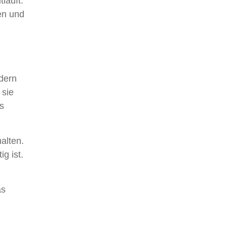
läuft.
gen und
ndern
 sie
s
alten.
ig ist.
as