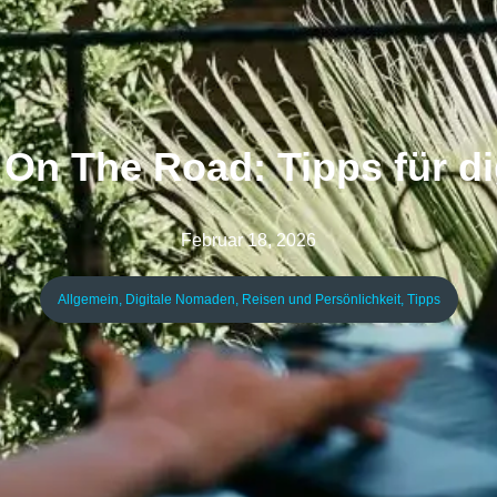
 On The Road: Tipps für d
Februar 18, 2026
Allgemein
,
Digitale Nomaden
,
Reisen und Persönlichkeit
,
Tipps