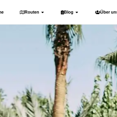
me
Routen
Blog
Über un