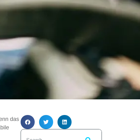
wenn das
bile