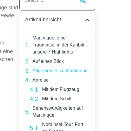
nge sind
 Pelée
.
Artikelübersicht
Martinique, eine
en
Trauminsel in der Karibik –
t eine
unsere 7 Highlights
ischen
Auf einen Blick
Allgemeines zu Martinique
Anreise
Mit dem Flugzeug
Mit dem Schiff
Sehenswürdigkeiten auf
Martinique
Nordinsel-Tour, Fort-