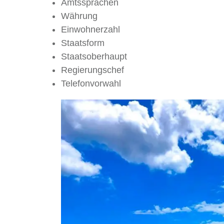
Amtssprachen Fran
Währung Eur
Einwohnerzahl 36
Staatsform Konstitut
Staatsoberhaupt Emma
Regierungschef Präfekt
Telefonvorwahl 