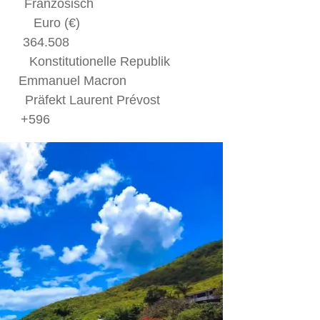
zösisch
o (€)
4.508
ionelle Republik
nuel Macron
 Laurent Prévost
+596