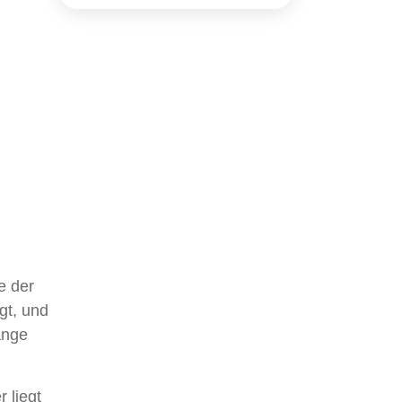
e der
gt, und
änge
 liegt