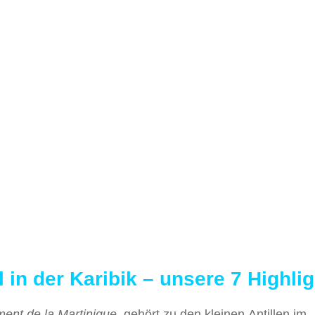
 in der Karibik – unsere 7 Highli
ent de la Martinique
, gehört zu den kleinen Antillen im