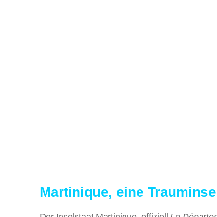
Martinique, eine Trauminsel
Der Inselstaat Martinique, offiziell
Le Départem