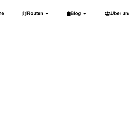
me
Routen
Blog
Über un