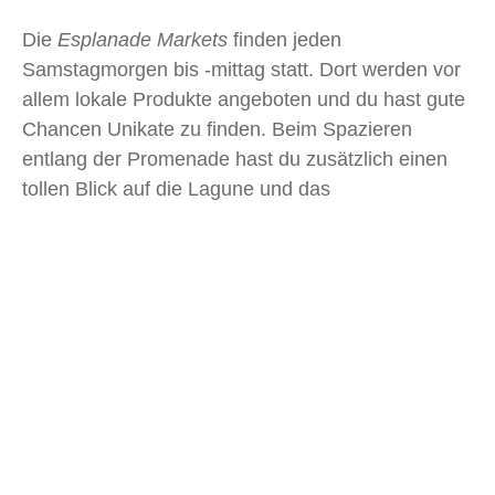
Die
Esplanade Markets
finden jeden
Samstagmorgen bis -mittag statt. Dort werden vor
allem lokale Produkte angeboten und du hast gute
Chancen Unikate zu finden. Beim Spazieren
entlang der Promenade hast du zusätzlich einen
tollen Blick auf die Lagune und das
dahinterliegende Meer.
Die
Night Markets
sind nur einen kurzen
Spaziergang von den
Esplanade Markets
entfernt
und öffnen ihre Türen ab nachmittags. Dort findest
du viele verschiedene Restaurants, die Gerichte
aus der ganzen Welt anbieten. Du kannst
handgefertigte Souvenirs kaufen, dich durch
verschieden Süßigkeiten probieren oder einfach
nur durch den Markt schlendern und dich von der