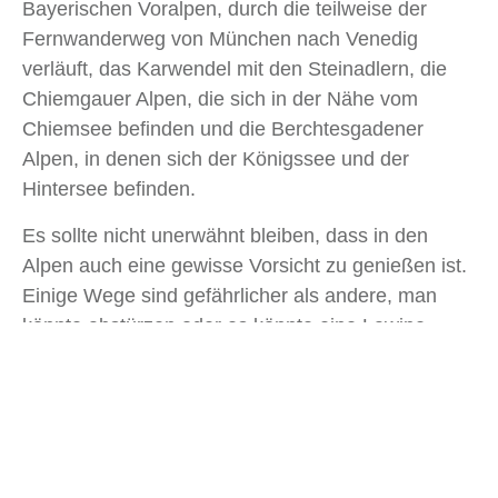
Bayerischen Voralpen, durch die teilweise der
Fernwanderweg von München nach Venedig
verläuft, das Karwendel mit den Steinadlern, die
Chiemgauer Alpen, die sich in der Nähe vom
Chiemsee befinden und die Berchtesgadener
Alpen, in denen sich der Königssee und der
Hintersee befinden.
Es sollte nicht unerwähnt bleiben, dass in den
Alpen auch eine gewisse Vorsicht zu genießen ist.
Einige Wege sind gefährlicher als andere, man
könnte abstürzen oder es könnte eine Lawine
kommen. Es ist daher wichtig, sich möglichst gut
über die Gegebenheiten vor Ort zu informieren und
entsprechende Sicherheitsmaßnahmen zu
ergreifen. Wenn du das tust, dann steht einem
tollen Erlebnis und einem Urlaub in den Alpen