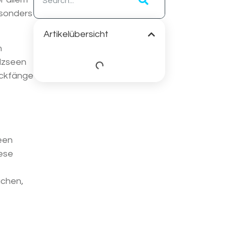
esonders
Artikelübersicht
n
alzseen
lickfänge
een
ese
uchen,