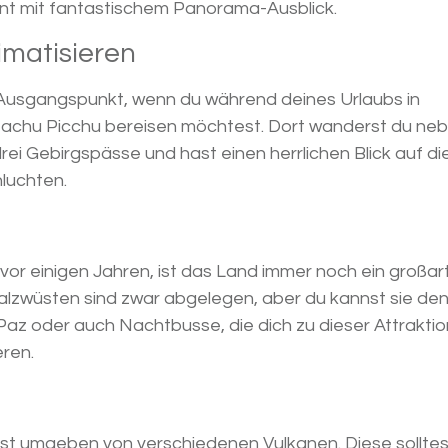
nt mit fantastischem Panorama-Ausblick.
imatisieren
er Ausgangspunkt, wenn du während deines Urlaubs in
achu Picchu bereisen möchtest. Dort wanderst du ne
rei Gebirgspässe und hast einen herrlichen Blick auf di
luchten.
 vor einigen Jahren, ist das Land immer noch ein großar
 Salzwüsten sind zwar abgelegen, aber du kannst sie d
a Paz oder auch Nachtbusse, die dich zu dieser Attraktio
eren.
 ist umgeben von verschiedenen Vulkanen. Diese solltes