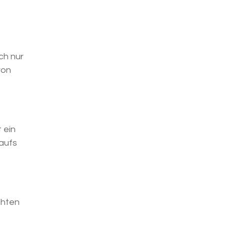
ch nur
von
 ein
 aufs
chten