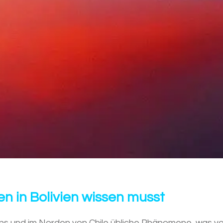
en in Bolivien wissen musst
ens und im Norden von Chile übliche Phänomene, was vo