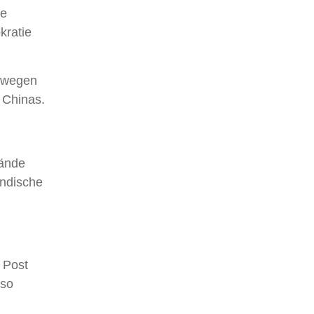
ie
kratie
n wegen
 Chinas.
tände
ändische
 Post
 so