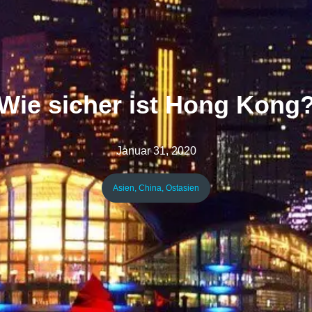
Wie sicher ist Hong Kong
Januar 31, 2020
Asien
,
China
,
Ostasien