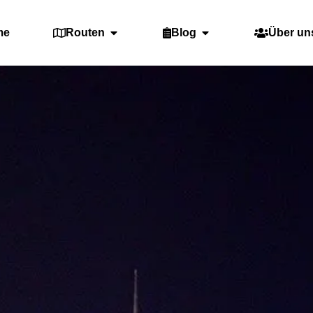
me
Routen
Blog
Über un