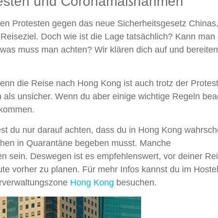
otesten und Coronamaßnahmen
n Protesten gegen das neue Sicherheitsgesetz Chinas, 
eiseziel. Doch wie ist die Lage tatsächlich? Kann man 
f was muss man achten? Wir klären dich auf und bereiten
denn die Reise nach Hong Kong ist auch trotz der Protes
n als unsicher. Wenn du aber einige wichtige Regeln bea
bekommen.
est du nur darauf achten, dass du in Hong Kong wahrsche
ochen in Quarantäne begeben musst. Manche
 sein. Deswegen ist es empfehlenswert, vor deiner Rei
te vorher zu planen. Für mehr Infos kannst du im Hoste
derverwaltungszone
Hong Kong
besuchen.