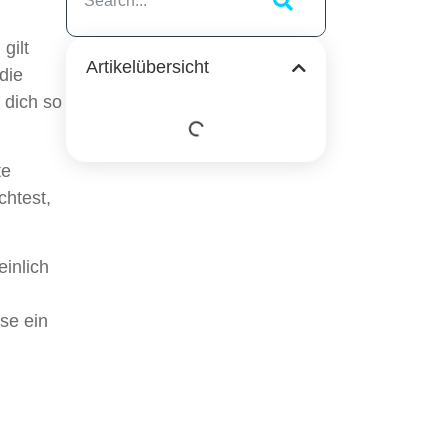
gilt
Artikelübersicht
die
 dich so
te
chtest,
inlich
se ein
l