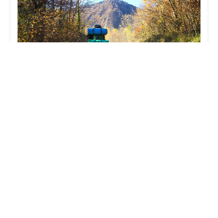
Frankfurt als Basecamp? Die besten Ausflüge für
Backpacker ins Umland