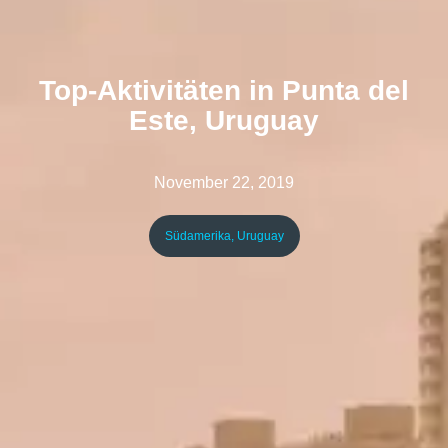
Top-Aktivitäten in Punta del
Este, Uruguay
November 22, 2019
Südamerika
,
Uruguay