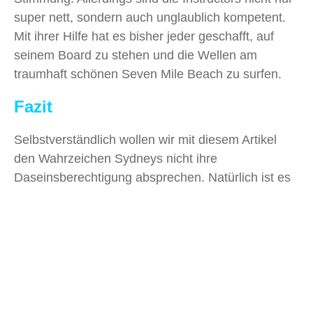
super nett, sondern auch unglaublich kompetent.
Mit ihrer Hilfe hat es bisher jeder geschafft, auf
seinem Board zu stehen und die Wellen am
traumhaft schönen Seven Mile Beach zu surfen.
Fazit
Selbstverständlich wollen wir mit diesem Artikel
den Wahrzeichen Sydneys nicht ihre
Daseinsberechtigung absprechen. Natürlich ist es
toll, mal am Bondi Beach gewesen zu sein und die
Three Sisters in den Blue Mountains aus nächster
Nähe gesehen zu haben.
Egal, ob du den Massentourismus komplett
meiden möchtest oder einfach nur ab und zu lieber
deine Ruhe genießt, dich nach günstigeren