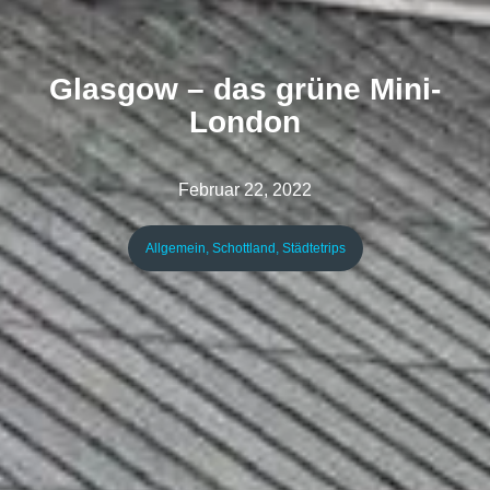
Glasgow – das grüne Mini-
London
Februar 22, 2022
Allgemein
,
Schottland
,
Städtetrips