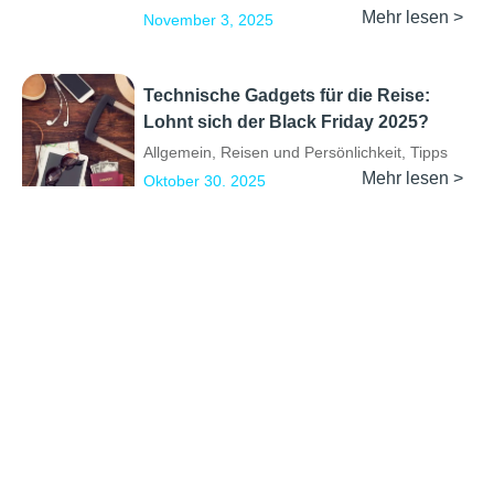
Mehr lesen >
November 3, 2025
Technische Gadgets für die Reise:
Lohnt sich der Black Friday 2025?
Allgemein
,
Reisen und Persönlichkeit
,
Tipps
Mehr lesen >
Oktober 30, 2025
Previous
1
2
3
4
5
…
13
Next
Erkunden
Kontakt
Social Media
Partner werden
info@backpackertrail.de