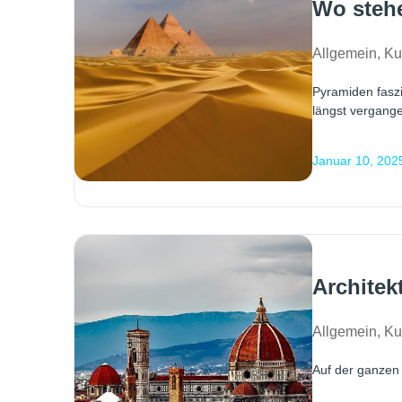
Wo stehe
Allgemein
,
Ku
Pyramiden faszi
längst vergange
Januar 10, 202
Architek
Allgemein
,
Ku
Auf der ganzen 