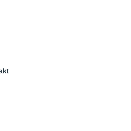
akt
o@backpackertrail.de
 Werbung
peration@backpackertrail.de