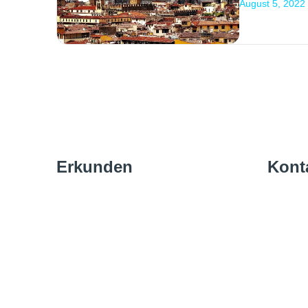
August 5, 2022
Erkunden
Kont
Partner werden
inf
Routen des Monats
PR &
Blog
koo