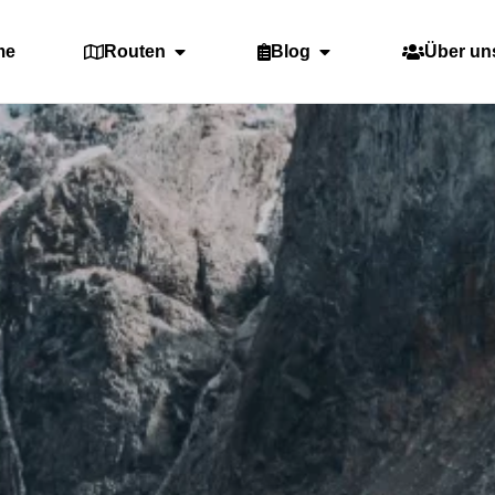
me
Routen
Blog
Über un