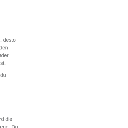
, desto
 den
Oder
st.
 du
rd die
nend. Du