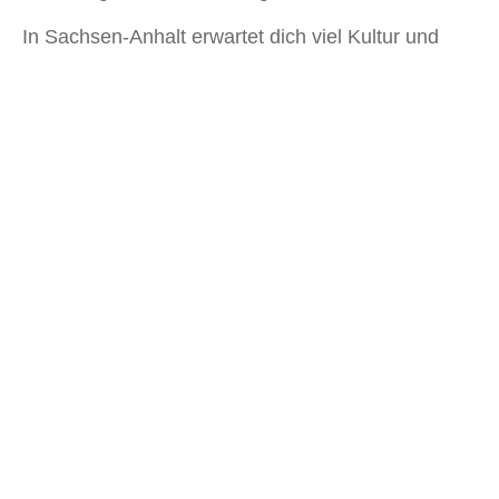
In Sachsen-Anhalt erwartet dich viel Kultur und
Kunst. Egal ob du ein Kulturliebhaber bist oder
nicht, an einigen Weltkulturerben kommst auch du
nicht vorbei.
Genieße das Leben fernab riesiger Städte und
Ballungsgebiete und genieße echt schöne und
echt eindrucksvolle Regionen in Mitteldeutschland.
Verfasst von Paula Krüger
Artikelübersicht