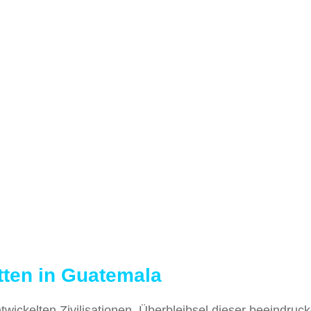
tten in Guatemala
twickelten Zivilisationen. Überbleibsel dieser beeindru