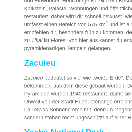
000 Einwohner. Heutzutage ist
Tikal
ein Besuc
Kalkstein, Paläste, Wohnungen und öffentli
restauriert, daher wird dir schnell bewusst, 
2
umfasst einen Bereich von 575 km
und ist ei
empfehlen dir, besonders früh zu kommen, d
zu
Tikal
ist Flores: Von hier aus kannst du en
pyramidenartigen Tempeln gelangen.
Zaculeu
Zaculeu
bedeutet so viel wie „weiße Erde“. 
bekommen, aus dem diese gebaut wurden. Das 
Pyramiden wurden 1940 restauriert, damit sie 
Unweit von der Stadt Huehuetenango erreichs
Fall etwas Sonnencreme mit, denn im Gegensa
sondern stehen recht ungeschützt auf einer 