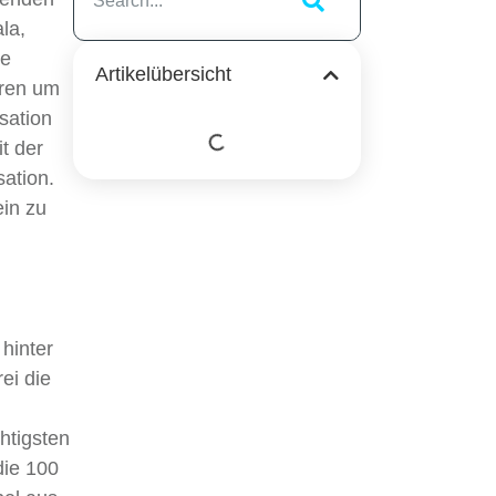
la,
ne
Artikelübersicht
rren um
sation
t der
sation.
ein zu
hinter
ei die
htigsten
die 100