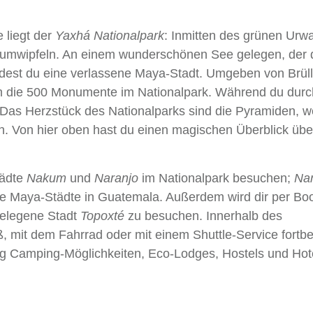
 liegt der
Yaxhá Nationalpark
: Inmitten des grünen Urw
Baumwipfeln. An einem wunderschönen See gelegen, der
dest du eine verlassene Maya-Stadt. Umgeben von Brüll
m die 500 Monumente im Nationalpark. Während du durc
 Das Herzstück des Nationalparks sind die Pyramiden, w
. Von hier oben hast du einen magischen Überblick übe
tädte
Nakum
und
Naranjo
im Nationalpark besuchen;
Nar
e Maya-Städte in Guatemala. Außerdem wird dir per Boo
 gelegene Stadt
Topoxté
zu besuchen. Innerhalb des
, mit dem Fahrrad oder mit einem Shuttle-Service fort
g Camping-Möglichkeiten, Eco-Lodges, Hostels und Hote