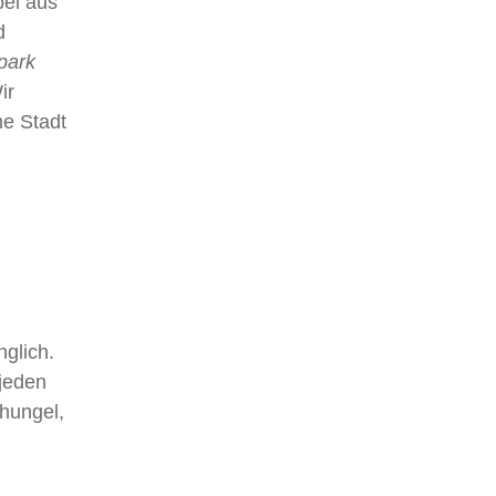
pel aus
d
park
ir
ne Stadt
nglich.
 jeden
hungel,