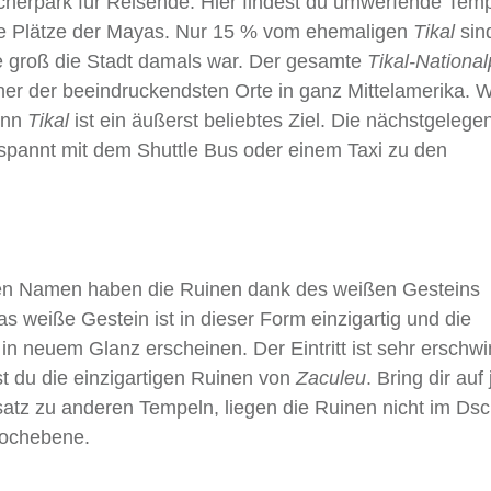
herpark für Reisende. Hier findest du umwerfende Tem
che Plätze der Mayas. Nur 15 % vom ehemaligen
Tikal
sin
wie groß die Stadt damals war. Der gesamte
Tikal-National
ner der beeindruckendsten Orte in ganz Mittelamerika. W
enn
Tikal
ist ein äußerst beliebtes Ziel. Die nächstgelege
tspannt mit dem Shuttle Bus oder einem Taxi zu den
Den Namen haben die Ruinen dank des weißen Gesteins
weiße Gestein ist in dieser Form einzigartig und die
in neuem Glanz erscheinen. Der Eintritt ist sehr erschwi
t du die einzigartigen Ruinen von
Zaculeu
. Bring dir auf
tz zu anderen Tempeln, liegen die Ruinen nicht im Dsc
Hochebene.