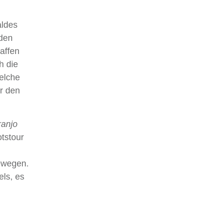
aldes
 den
affen
h die
elche
r den
anjo
tstour
bewegen.
ls, es