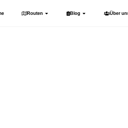
me
Routen
Blog
Über un