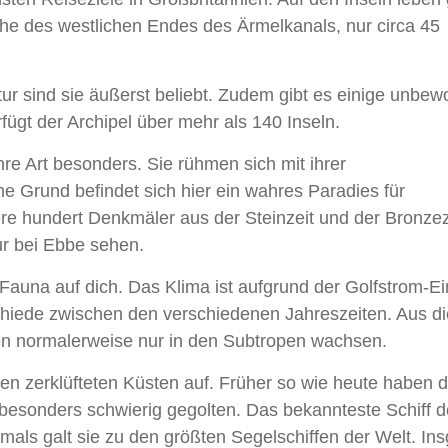
ähe des westlichen Endes des Ärmelkanals, nur circa 45
r sind sie äußerst beliebt. Zudem gibt es einige unbew
fügt der Archipel über mehr als 140 Inseln.
ihre Art besonders. Sie rühmen sich mit ihrer
e Grund befindet sich hier ein wahres Paradies für
 hundert Denkmäler aus der Steinzeit und der Bronzeze
ur bei Ebbe sehen.
auna auf dich. Das Klima ist aufgrund der Golfstrom-Ei
chiede zwischen den verschiedenen Jahreszeiten. Aus d
en normalerweise nur in den Subtropen wachsen.
 den zerklüfteten Küsten auf. Früher so wie heute haben d
 besonders schwierig gegolten. Das bekannteste Schiff d
mals galt sie zu den größten Segelschiffen der Welt. In