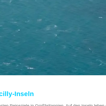
illy-Inseln
chsten Reiseziele in Großbritannien. Auf den Inseln leben