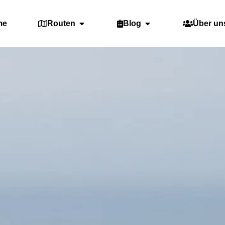
me
Routen
Blog
Über un