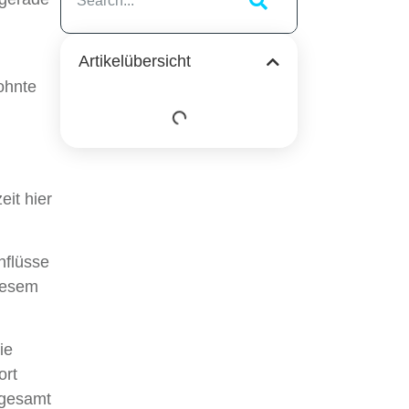
Artikelübersicht
ohnte
it hier
nflüsse
iesem
ie
ort
sgesamt