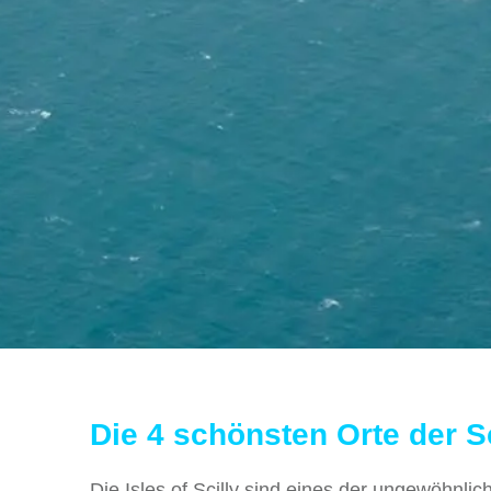
Die 4 schönsten Orte der Sc
Die Isles of Scilly sind eines der ungewöhnli