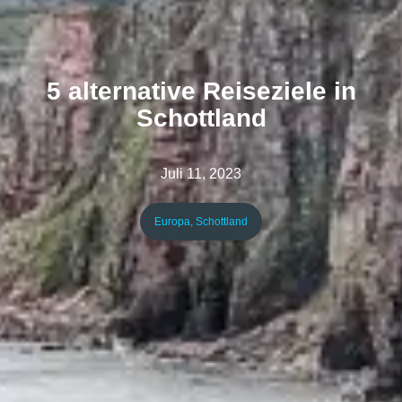
5 alternative Reiseziele in
Schottland
Juli 11, 2023
Europa
,
Schottland