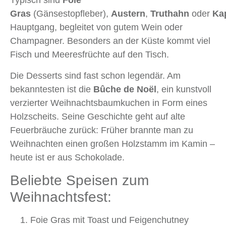
Typisch sind
Foie
Gras
(Gänsestopfleber),
Austern
,
Truthahn
oder
Ka
Hauptgang, begleitet von gutem Wein oder
Champagner. Besonders an der Küste kommt viel
Fisch und Meeresfrüchte auf den Tisch.
Die Desserts sind fast schon legendär. Am
bekanntesten ist die
Bûche de Noël
, ein kunstvoll
verzierter Weihnachtsbaumkuchen in Form eines
Holzscheits. Seine Geschichte geht auf alte
Feuerbräuche zurück: Früher brannte man zu
Weihnachten einen großen Holzstamm im Kamin –
heute ist er aus Schokolade.
Beliebte Speisen zum
Weihnachtsfest:
Foie Gras mit Toast und Feigenchutney