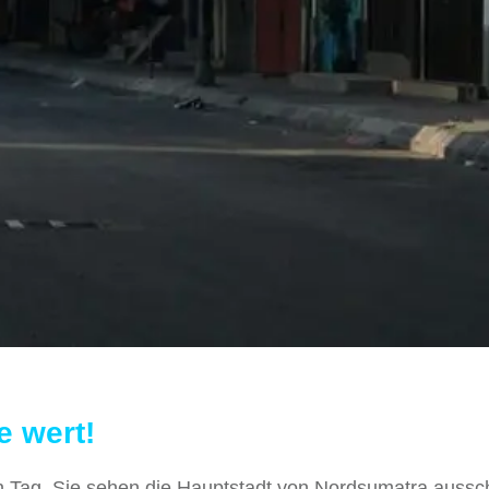
e wert!
 Tag. Sie sehen die Hauptstadt von Nordsumatra aussch