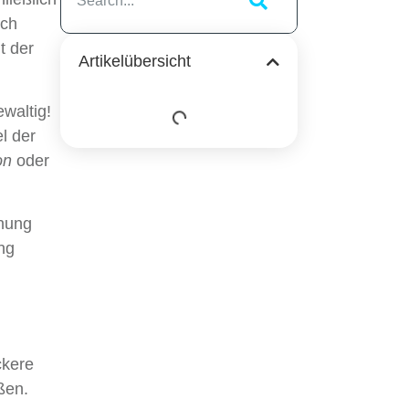
uch
t der
Artikelübersicht
ewaltig!
l der
on
oder
inung
ng
ckere
ßen.