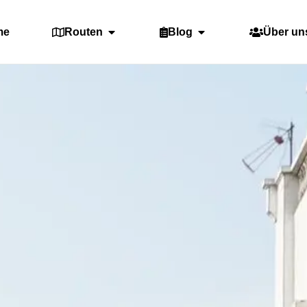
me
Routen
Blog
Über un