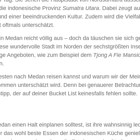
 die indonesische Provinz
Sumatra Utara
. Dabei zeugt a
nd einer beeindruckenden Kultur. Zudem wird die Vielfal
oftmals unterschätzt.
in Medan reicht völlig aus – doch da täuschen sie sich g
iese wundervolle Stadt im Norden der sechstgrößten Inse
enge Angeboten, wie zum Beispiel dem
Tjong A Fie Mansi
n.
m besten nach Medan reisen kannst und warum wir der Me
ommen unterschätzt wird. Denn bei genauerer Betrachtu
pp, der auf deiner Bucket List keinesfalls fehlen sollte.
an einen Halt einplanen solltest, ist ihre wahnsinnig le
hier das wohl beste Essen der indonesischen Küche genie