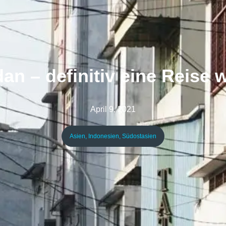
an – definitiv eine Reise w
April 9, 2021
Asien
,
Indonesien
,
Südostasien