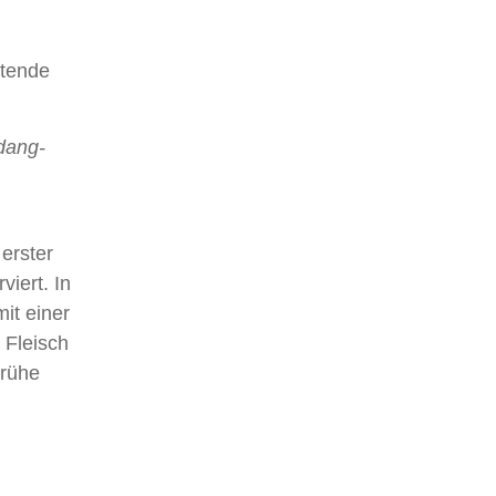
.
utende
dang-
erster
iert. In
mit einer
 Fleisch
Brühe