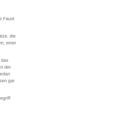
e Faust
tze, die
n, einer
 das
en der
Medan
ssen gar
egriff