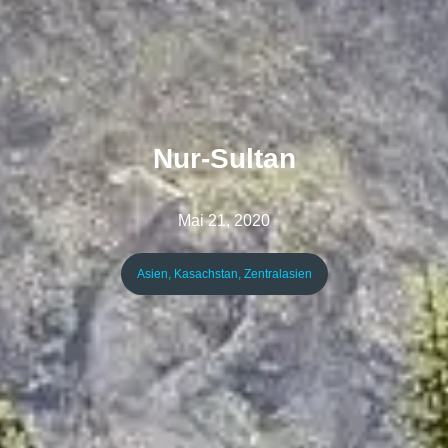
Nur-Sultan
Mai 21, 2020
Asien
,
Kasachstan
,
Zentralasien