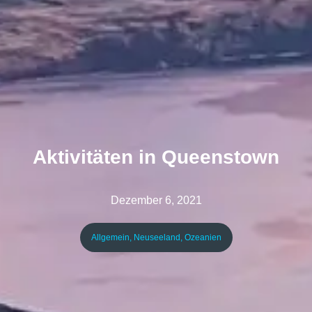
Aktivitäten in Queenstown
Dezember 6, 2021
Allgemein
,
Neuseeland
,
Ozeanien