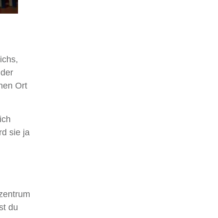
ichs,
 der
nen Ort
ich
d sie ja
tzentrum
st du