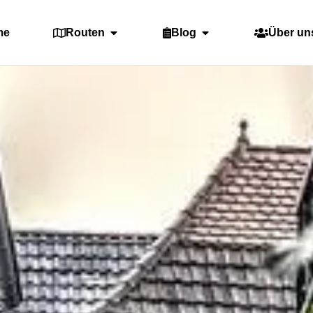
me
Routen
Blog
Über un