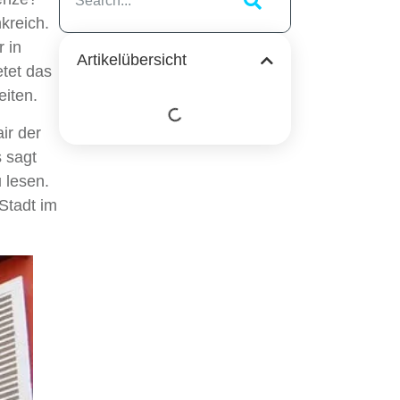
nkreich.
 in
Artikelübersicht
tet das
eiten.
ir der
 sagt
 lesen.
 Stadt im