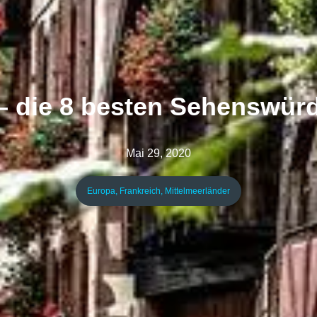
– die 8 besten Sehenswürd
Mai 29, 2020
Europa
,
Frankreich
,
Mittelmeerländer