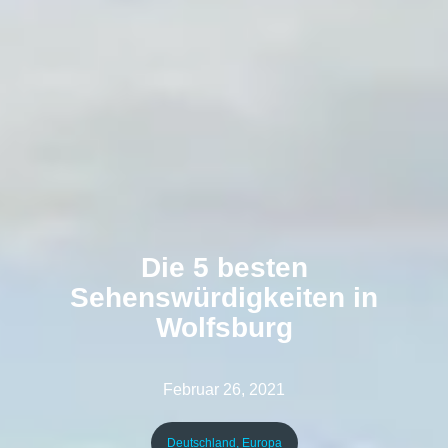
Die 5 besten
Sehenswürdigkeiten in
Wolfsburg
Februar 26, 2021
Deutschland
,
Europa