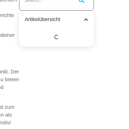
richte
Artikelübersicht
 deiner
nkt. Der
zu bieten
nd
al zum
n als
itiv!