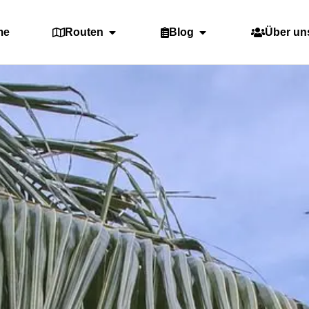
me
Routen
Blog
Über un