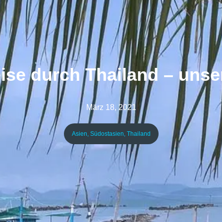
ise durch Thailand – unser
März 18, 2021
Asien
,
Südostasien
,
Thailand