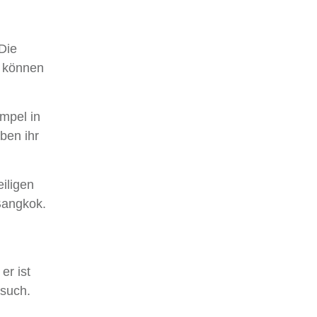
Die
er können
mpel in
ben ihr
iligen
Bangkok.
er ist
esuch.