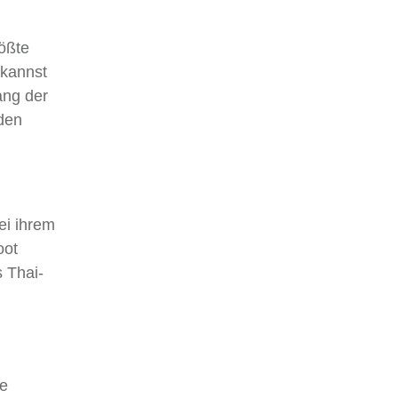
rößte
 kannst
ang der
den
ei ihrem
oot
s Thai-
te