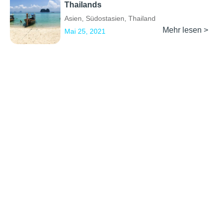
Thailands
Asien
,
Südostasien
,
Thailand
Mehr lesen >
Mai 25, 2021
Previous
1
2
3
Next
Erkunden
Kontakt
Social Media
Partner werden
info@backpackertrail.de
Routen des
PR &
Monats
Werbung