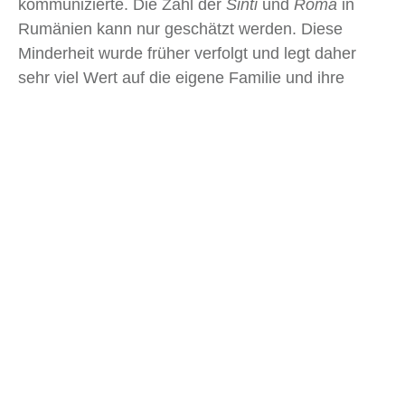
kommunizierte. Die Zahl der
Sinti
und
Roma
in
Rumänien kann nur geschätzt werden. Diese
Minderheit wurde früher verfolgt und legt daher
sehr viel Wert auf die eigene Familie und ihre
Traditionen. Die Vielfältigkeit der Einheimischen
spiegelt sich auch in der rumänischen Küche
wider. Du solltest bei deinem Besuch auf jeden Fall
Sarmale
oder auch
Colac Secuiesc
probieren.
Egal, ob du schlussendlich die
Hauptstadt
besuchen möchtest oder in den Karpaten wandern
gehen willst, dir werden auf jeden Fall immer
hilfsbereite und überaus aufgeschlossene
Einheimische begegnen.