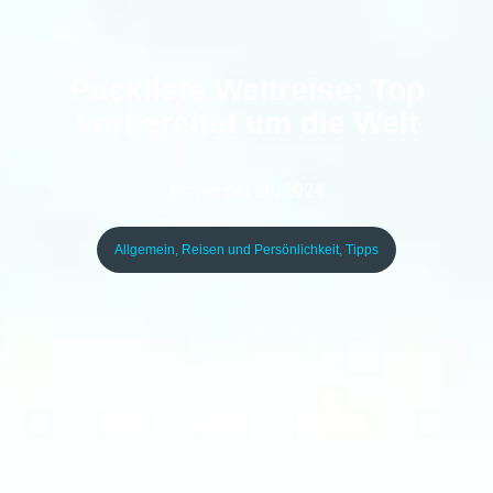
Packliste Weltreise: Top
vorbereitet um die Welt
November 18, 2024
Allgemein
,
Reisen und Persönlichkeit
,
Tipps