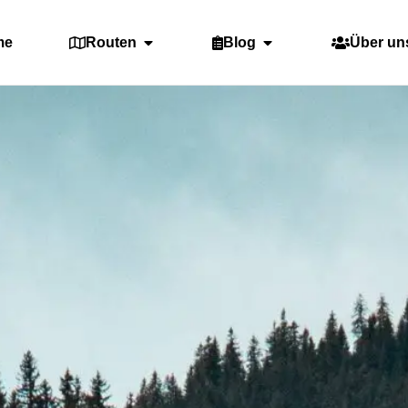
me
Routen
Blog
Über un