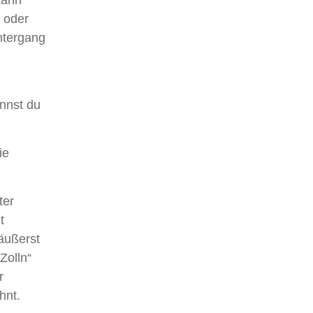
 oder
ntergang
annst du
ie
ter
t
äußerst
Zolln“
r
hnt.