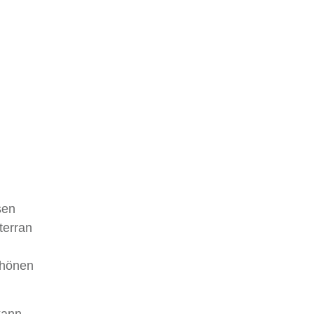
sen
terran
chönen
kann