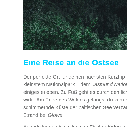
Eine Reise an die Ostsee
Der perfekte Ort für deinen nächsten Kurztrip i
kleinstem Nationalpark – dem
Jasmund Nation
einiges erleben. Zu Fuß geht es durch den li
wirkt. Am Ende des Waldes gelangst du zum Kö
schimmernde Küste der baltischen See verzau
Strand bei
Glowe
.
Abends laden dich in kleinen Fischerdörfern 