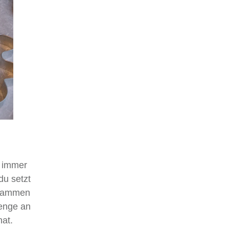
h immer
du setzt
zusammen
enge an
hat.