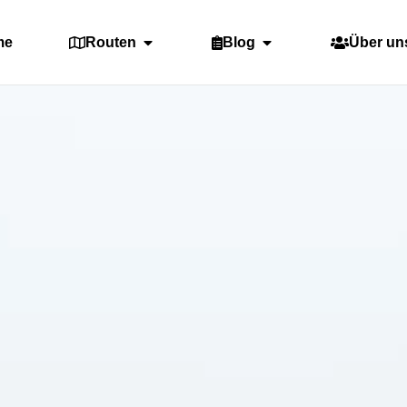
me
Routen
Blog
Über un