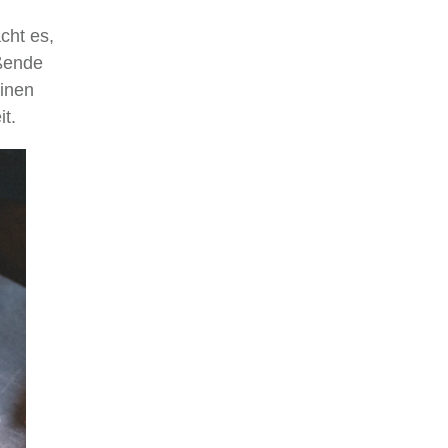
cht es,
eßende
einen
it.