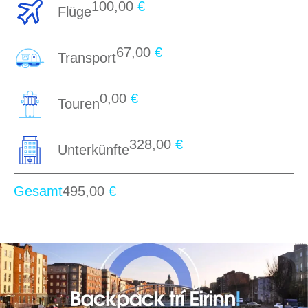
100,00
€
Flüge
67,00
€
Transport
0,00
€
Touren
328,00
€
Unterkünfte
Gesamt
495,00
€