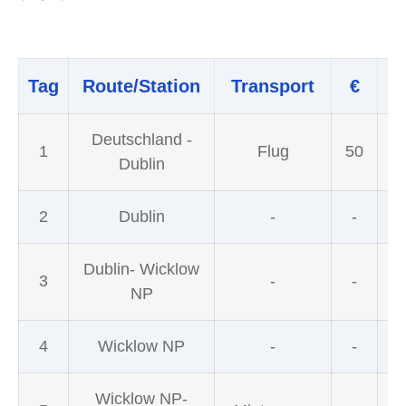
Tag
Route/Station
Transport
€
U
Deutschland -
1
Flug
50
Dublin
2
Dublin
-
-
Dublin- Wicklow
3
-
-
NP
4
Wicklow NP
-
-
Wicklow NP-