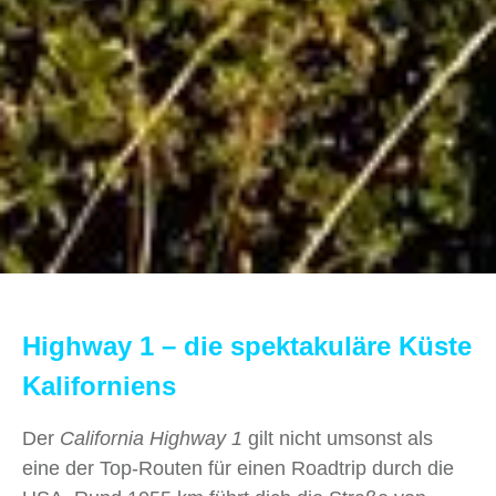
Highway 1 – die spektakuläre Küste
Kaliforniens
Der
California Highway 1
gilt nicht umsonst als
eine der Top-Routen für einen Roadtrip durch die