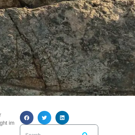
r
ght im