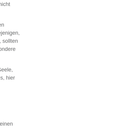
nicht
en
jenigen,
sollten
sondere
Seele,
s, hier
 einen