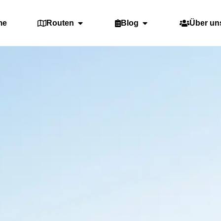
me
Routen
Blog
Über un