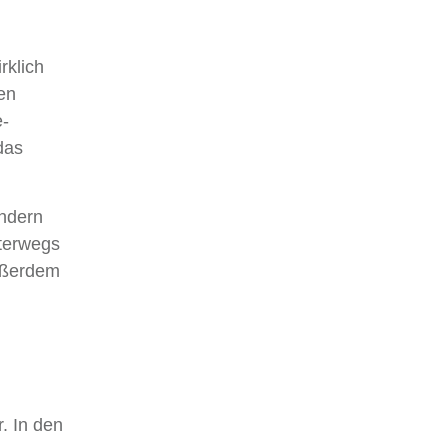
rklich
en
e-
das
ondern
nterwegs
ußerdem
g
. In den