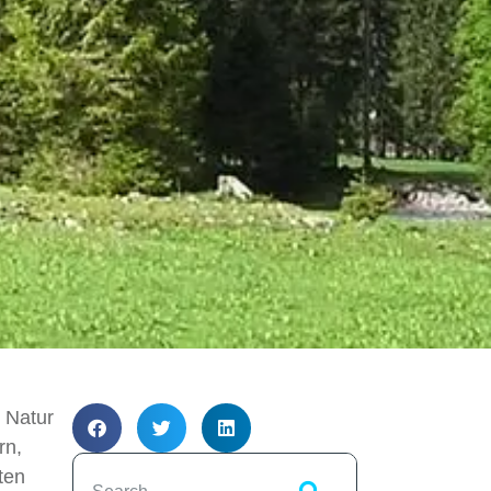
e Natur
rn,
ten