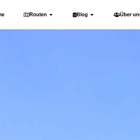
me
Routen
Blog
Über un