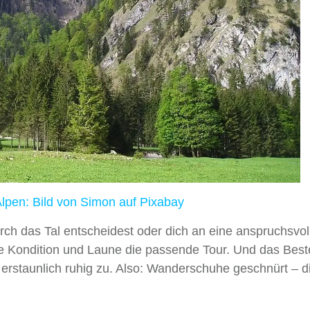
pen: Bild von Simon auf Pixabay
ch das Tal entscheidest oder dich an eine anspruchsvol
ede Kondition und Laune die passende Tour. Und das Best
t erstaunlich ruhig zu. Also: Wanderschuhe geschnürt – 