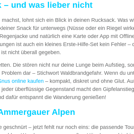
– und was lieber nicht
achst, lohnt sich ein Blick in deinen Rucksack. Was wi
leiner Snack für unterwegs (Nüsse oder ein Riegel wirk
egenjacke und natürlich eine Karte oder App mit Offlin
gen ist auch ein kleines Erste-Hilfe-Set kein Fehler – 
 ist nicht überall gegeben.
tten. Die stören nicht nur deine Lunge beim Aufstieg, s
tes Problem dar – Stichwort Waldbrandgefahr. Wenn du u
Snus online kaufen
– kompakt, diskret und ohne Glut. A
– jeder überflüssige Gegenstand macht den Gipfelanstie
und dafür entspannt die Wanderung genießen!
 Ammergauer Alpen
eschnürt – jetzt fehlt nur noch eins: die passende Tour