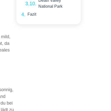
Death Valley
National Park
Fazit
 mild,
t, da
eales
sonnig,
and
 du bei
lädt zu