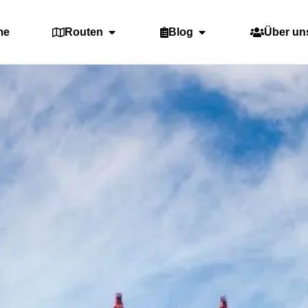
me
Routen
Blog
Über un