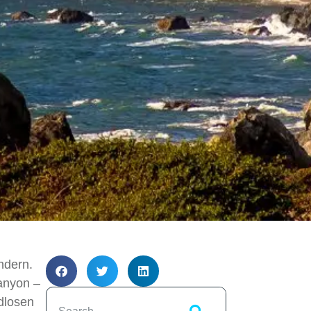
ndern.
anyon –
ndlosen