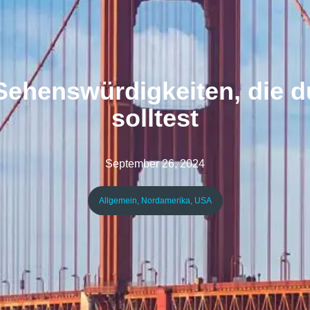
ehenswürdigkeiten, die d
solltest
September 26, 2024
Allgemein
,
Nordamerika
,
USA