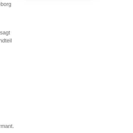
eborg
sagt
ndteil
rmant.