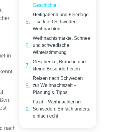
Geschichte
t.
Heiligabend und Feiertage
scher
– so feiert Schweden
Weihnachten
Weihnachtsmärkte, Schnee
und schwedische
Winterstimmung
ef in
Geschenke, Bräuche und
kleine Besonderheiten
kennt.
Reisen nach Schweden
zur Weihnachtszeit –
uf
Planung & Tipps
aßen.
Fazit – Weihnachten in
est
Schweden: Einfach anders,
einfach echt
nd nach