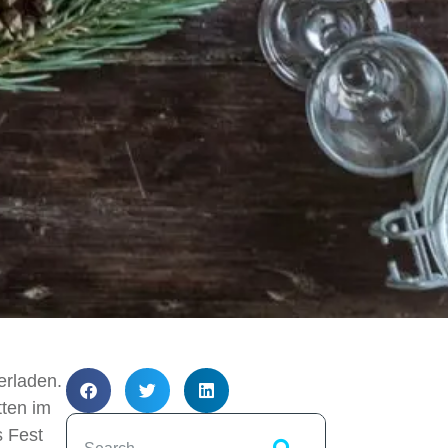
erladen.
tten im
s Fest