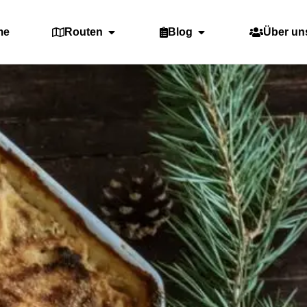
me
Routen
Blog
Über un