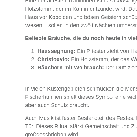
Eine der ältesten Traditionen ist das
Christoxy
Holzstamm, der im Kamin entzündet wird. Das
Haus vor Kobolden und bösen Geistern schü
Wesen – sollen in den zwölf Nächten umherstr
Beliebte Bräuche, die du noch heute in vie
Haussegnung:
Ein Priester zieht von H
Christoxylo:
Ein Holzstamm, der das Wei
Räuchern mit Weihrauch:
Der Duft zie
In vielen Küstengebieten schmücken die Men
Fischerfamilien spielt dieses Symbol eine wic
aber auch Schutz braucht.
Auch Musik ist fester Bestandteil des Festes.
Tür. Dieses Ritual stärkt Gemeinschaft und 
großgeschrieben wird.