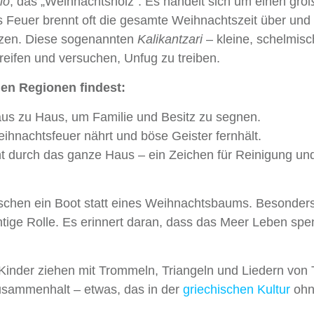
lo
, das „Weihnachtsholz“. Es handelt sich um einen gro
 Feuer brennt oft die gesamte Weihnachtszeit über und 
tzen. Diese sogenannten
Kalikantzari
– kleine, schelmis
eifen und versuchen, Unfug zu treiben.
len Regionen findest:
aus zu Haus, um Familie und Besitz zu segnen.
hnachtsfeuer nährt und böse Geister fernhält.
ht durch das ganze Haus – ein Zeichen für Reinigung un
schen ein Boot statt eines Weihnachtsbaums. Besonders
htige Rolle. Es erinnert daran, dass das Meer Leben spe
 Kinder ziehen mit Trommeln, Triangeln und Liedern von 
Zusammenhalt – etwas, das in der
griechischen Kultur
ohn