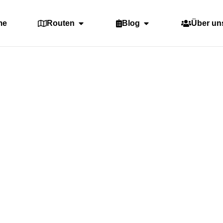
me
Routen
Blog
Über un