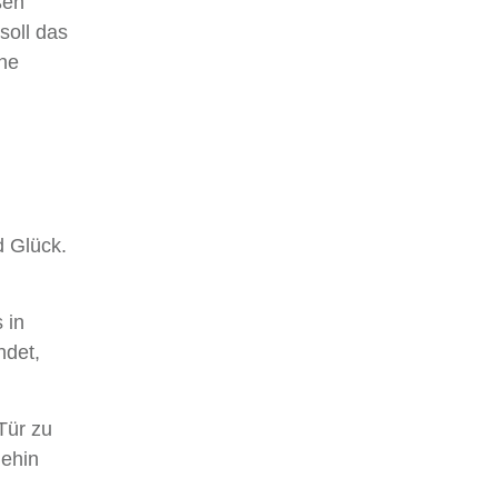
ßen
soll das
che
d Glück.
 in
ndet,
Tür zu
ehin