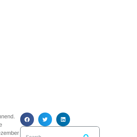
nnend.
e
Dezember