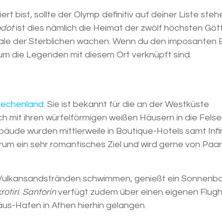
t bist, sollte der Olymp definitiv auf deiner Liste steh
dot
ist dies nämlich die Heimat der zwölf höchsten Gött
ale der Sterblichen wachen. Wenn du den imposanten 
arum die Legenden mit diesem Ort verknüpft sind.
riechenland
. Sie ist bekannt für die an der Westküste
sich mit ihren würfelförmigen weißen Häusern in die Fels
äude wurden mittlerweile in Boutique-Hotels samt Infin
arum ein sehr romantisches Ziel und wird gerne von Paar
 Vulkansandstränden schwimmen, genießt ein Sonnenb
rotiri
.
Santorin
verfügt zudem über einen eigenen Flugh
äus-Hafen in Athen hierhin gelangen.