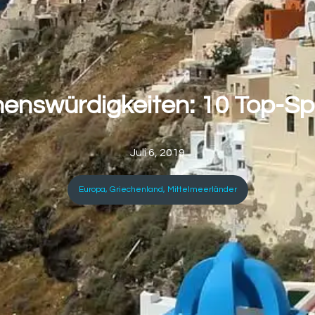
enswürdigkeiten: 10 Top-Spo
Juli 6, 2019
Europa
,
Griechenland
,
Mittelmeerländer