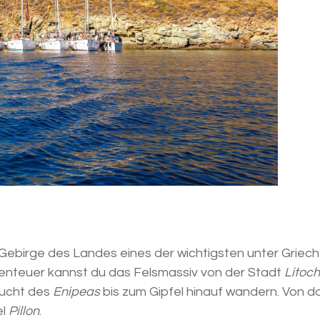
Gebirge des Landes eines der wichtigsten unter Griec
enteuer kannst du das Felsmassiv von der Stadt
Litoc
lucht des
Enipeas
bis zum Gipfel hinauf wandern. Von do
el
Pillon
.