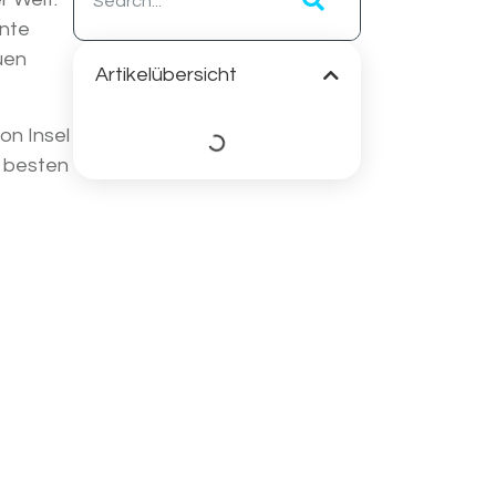
ante
uen
Artikelübersicht
on Insel
r besten