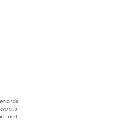
henlands
horo
aus
rt führt