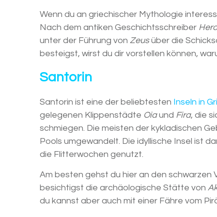
Wenn du an griechischer Mythologie interessier
Nach dem antiken Geschichtsschreiber
Hero
unter der Führung von
Zeus
über die Schicks
besteigst, wirst du dir vorstellen können, w
Santorin
Santorin ist eine der beliebtesten
Inseln in G
gelegenen Klippenstädte
Oia
und
Fira
, die 
schmiegen. Die meisten der kykladischen Geb
Pools umgewandelt. Die idyllische Insel ist d
die Flitterwochen genutzt.
Am besten gehst du hier an den schwarzen
besichtigst die archäologische Stätte von
Ak
du kannst aber auch mit einer Fähre vom Pir