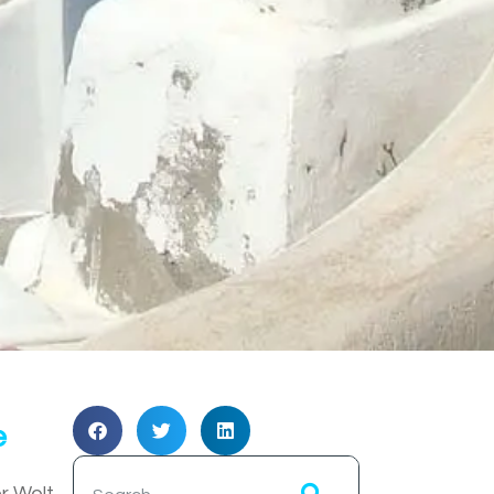
e
r Welt.