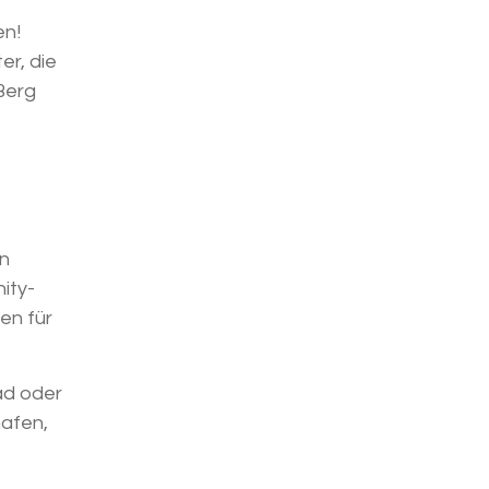
en!
er, die
Berg
en
ity-
en für
ad oder
afen,