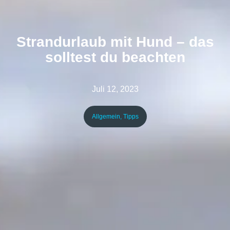
Strandurlaub mit Hund – das
solltest du beachten
Juli 12, 2023
Allgemein
,
Tipps