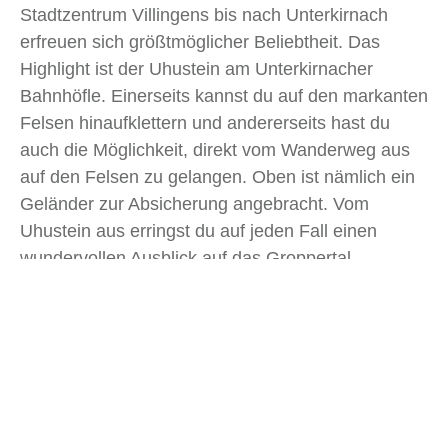
Stadtzentrum Villingens bis nach Unterkirnach
erfreuen sich größtmöglicher Beliebtheit. Das
Highlight ist der Uhustein am Unterkirnacher
Bahnhöfle. Einerseits kannst du auf den markanten
Felsen hinaufklettern und andererseits hast du
auch die Möglichkeit, direkt vom Wanderweg aus
auf den Felsen zu gelangen. Oben ist nämlich ein
Geländer zur Absicherung angebracht. Vom
Uhustein aus erringst du auf jeden Fall einen
wundervollen Ausblick auf das Groppertal.
Zwischen Villingen und Unterkirnach befindet sich
noch die Romäusquelle. An diesem Brunnen
kommen täglich zig Leute vorbei und füllen das
Wasser kanisterweise ab. Offiziell darf das Wasser
nicht als Trinkwasser bezeichnet werden, aber die
Einheimischen schwören auf eine heilende
Wirkung des Wassers.