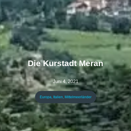
Die Kurstadt Meran
Juni 4, 2021
Europa
,
Italien
,
Mittelmeerländer