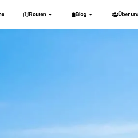
me
Routen
Blog
Über un