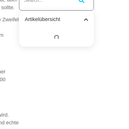
sollte.
Artikelübersicht
 Zweifel
em
her
500
ird.
nd echte