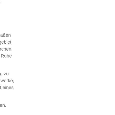
e
traßen
gebiet
rchen.
e Ruhe
ng zu
uwerke,
t eines
ren.