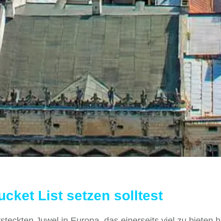
cket List setzen solltest
teckten Juwel in Europa, das einerseits viel zu bieten h