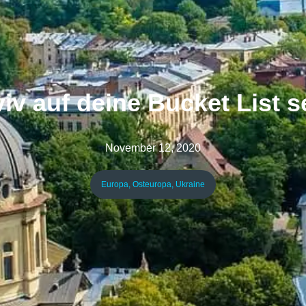
v auf deine Bucket List se
November 12, 2020
Europa
,
Osteuropa
,
Ukraine