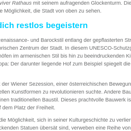
viver Rathaus
mit seinem aufragenden Glockenturm. Di
ie Möglichkeit, die Stadt von oben zu sehen.
dich restlos begeistern
naissance- und Barockstil entlang der gepflasterten S
istorischen Zentrum der Stadt. In diesem UNESCO-Schutz
höfen im armenischen Stil bis hin zu beeindruckenden Ki
opa: Der darunter liegende Hof zum Beispiel spiegelt di
t der Wiener Sezession, einer österreichischen Bewegu
nellen Kunstformen zu revolutionieren suchte. Andere Ba
en traditionellen Baustil. Dieses prachtvolle Bauwerk is
 dem Platz der Freiheit.
die Möglichkeit, sich in seiner Kulturgeschichte zu verlie
uckenden Statuen übersät sind, verweben eine Reihe von