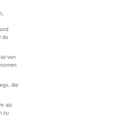
n,
 und
e du
ist von
Brunnen
egs, die
hr als
n zu