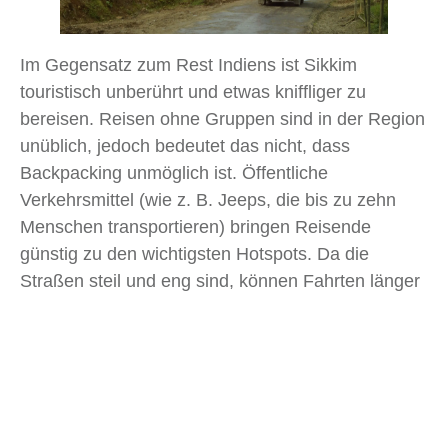
Im Gegensatz zum Rest Indiens ist Sikkim
touristisch unberührt und etwas kniffliger zu
bereisen. Reisen ohne Gruppen sind in der Region
unüblich, jedoch bedeutet das nicht, dass
Backpacking unmöglich ist. Öffentliche
Verkehrsmittel (wie z. B. Jeeps, die bis zu zehn
Menschen transportieren) bringen Reisende
günstig zu den wichtigsten Hotspots. Da die
Straßen steil und eng sind, können Fahrten länger
dauern (lieber mehr Zeit einplanen, bevor die
Reise losgeht!). Es empfiehlt sich, in Gruppen von
zwei bis drei Personen zu reisen, da viele
Veranstalter keine Ausflüge für Soloreisende
organisieren.