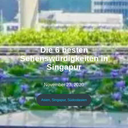
Die 6 besten
Sehenswürdigkeiten in
Singapur
November 23, 2020
Asien
,
Singapur
,
Südostasien