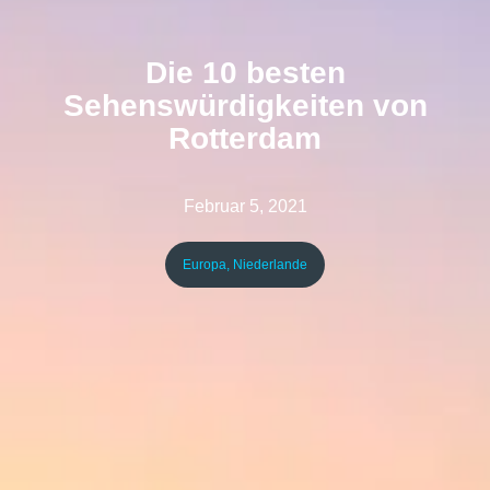
Die 10 besten
Sehenswürdigkeiten von
Rotterdam
Februar 5, 2021
Europa
,
Niederlande