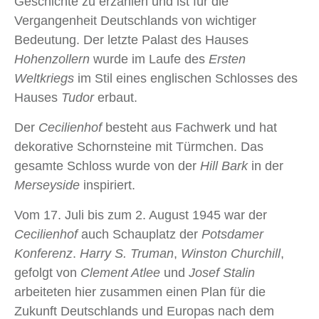
Geschichte zu erzählen und ist für die
Vergangenheit Deutschlands von wichtiger
Bedeutung. Der letzte Palast des Hauses
Hohenzollern
wurde im Laufe des
Ersten
Weltkriegs
im Stil eines englischen Schlosses des
Hauses
Tudor
erbaut.
Der
Cecilienhof
besteht aus Fachwerk und hat
dekorative Schornsteine mit Türmchen. Das
gesamte Schloss wurde von der
Hill Bark
in der
Merseyside
inspiriert.
Vom 17. Juli bis zum 2. August 1945 war der
Cecilienhof
auch Schauplatz der
Potsdamer
Konferenz
.
Harry S. Truman
,
Winston Churchill
,
gefolgt von
Clement Atlee
und
Josef Stalin
arbeiteten hier zusammen einen Plan für die
Zukunft Deutschlands und Europas nach dem