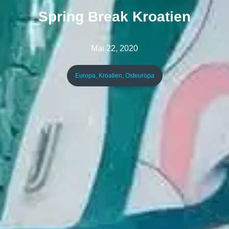
Spring Break Kroatien
Mai 22, 2020
Europa
,
Kroatien
,
Osteuropa