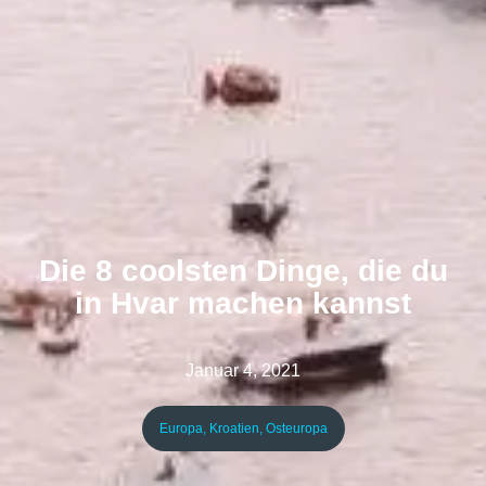
Die 8 coolsten Dinge, die du
in Hvar machen kannst
Januar 4, 2021
Europa
,
Kroatien
,
Osteuropa