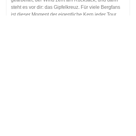
steht es vor dir: das Gipfelkreuz. Für viele Bergfans
ist dieser Moment der eigentliche Kern jeder Tour
kein Stempel im Reisepass, sondern ein Gefühl.
Read More »
Frankfurt als Basecamp? Die besten Ausflüge für
Backpacker ins Umland
März 6, 2026