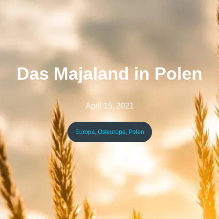
Das Majaland in Polen
April 15, 2021
Europa
,
Osteuropa
,
Polen