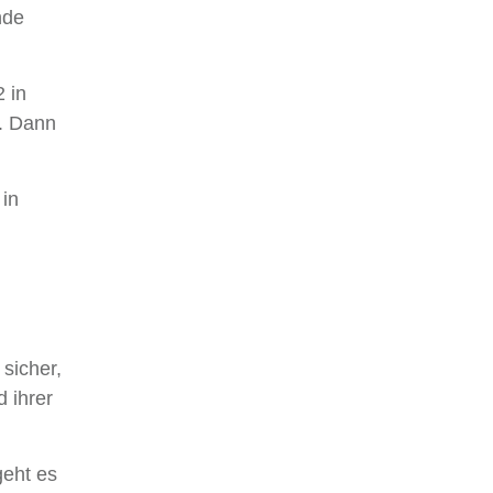
nde
 in
e. Dann
 in
sicher,
 ihrer
geht es