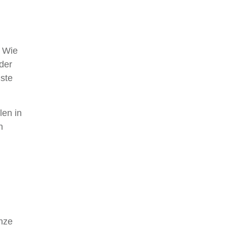
. Wie
der
hste
len in
n
enze