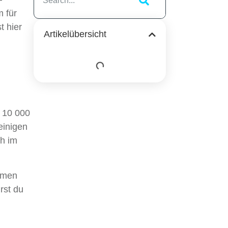
m für
t hier
Artikelübersicht
n 10 000
einigen
ch im
ehmen
rst du