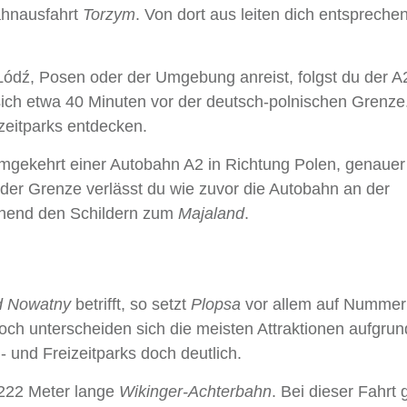
ahnausfahrt
Torzym
. Von dort aus leiten dich entspreche
ódź, Posen oder der Umgebung anreist, folgst du der A2
sich etwa 40 Minuten vor der deutsch-polnischen Grenz
izeitparks entdecken.
mgekehrt einer Autobahn A2 in Richtung Polen, genauer
der Grenze verlässt du wie zuvor die Autobahn an der
chend den Schildern zum
Majaland
.
d Nowatny
betrifft, so setzt
Plopsa
vor allem auf Nummer 
ch unterscheiden sich die meisten Attraktionen aufgrund
und Freizeitparks doch deutlich.
 222 Meter lange
Wikinger-Achterbahn
. Bei dieser Fahrt 